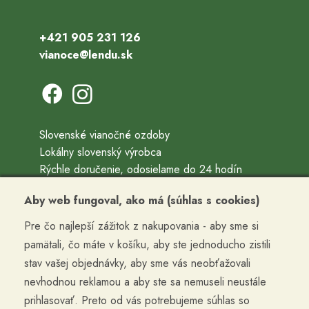
+421 905 231 126
vianoce@lendu.sk
Slovenské vianočné ozdoby
Lokálny slovenský výrobca
Rýchle doručenie, odosielame do 24 hodín
Ručne fúkané a ručne maľované vianočné ozdoby
Aby web fungoval, ako má (súhlas s cookies)
Precízne vyrobené, zabalené, doručené
Pre čo najlepší zážitok z nakupovania - aby sme si
Kontakty
pamätali, čo máte v košíku, aby ste jednoducho zistili
Obchodné podmienky
stav vašej objednávky, aby sme vás neobťažovali
Termín doručenia a cena dopravy
nevhodnou reklamou a aby ste sa nemuseli neustále
Reklamácia a vrátenie tovaru
prihlasovať. Preto od vás potrebujeme súhlas so