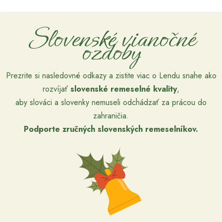
Slovenské vianočné
ozdoby
Prezrite si nasledovné odkazy a zistite viac o Lendu snahe ako
rozvíjať
slovenské remeselné kvality
,
aby slováci a slovenky nemuseli odchádzať za prácou do
zahraničia.
Podporte zručných slovenských remeselníkov.