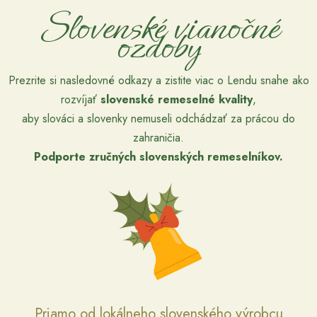
Slovenské vianočné
ozdoby
Prezrite si nasledovné odkazy a zistite viac o Lendu snahe ako
rozvíjať
slovenské remeselné kvality
,
aby slováci a slovenky nemuseli odchádzať za prácou do
zahraničia.
Podporte zručných slovenských remeselníkov.
Priamo od lokálneho slovenského výrobcu