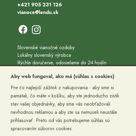
+421 905 231 126
vianoce@lendu.sk
Slovenské vianočné ozdoby
Lokálny slovenský výrobca
Rýchle doručenie, odosielame do 24 hodín
Ručne fúkané a ručne maľované vianočné ozdoby
Aby web fungoval, ako má (súhlas s cookies)
Precízne vyrobené, zabalené, doručené
Pre čo najlepší zážitok z nakupovania - aby sme si
Kontakty
pamätali, čo máte v košíku, aby ste jednoducho zistili
Obchodné podmienky
stav vašej objednávky, aby sme vás neobťažovali
Termín doručenia a cena dopravy
nevhodnou reklamou a aby ste sa nemuseli neustále
Reklamácia a vrátenie tovaru
prihlasovať. Preto od vás potrebujeme súhlas so
Ochrana osobných údajov
spracovaním súborov cookies.
Cookies