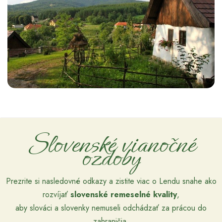
Slovenské vianočné
ozdoby
Prezrite si nasledovné odkazy a zistite viac o Lendu snahe ako
rozvíjať
slovenské remeselné kvality
,
aby slováci a slovenky nemuseli odchádzať za prácou do
zahraničia.