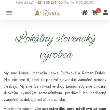
Máte dotaz?
+421 905 231 126
(Po-Ne: 9:00-20:00)
0
Toggle
navigation
Lokálny slovenský
výrobca
My sme Lendu. Manželia Lenka Dufeková a Roman Dufek.
Nie, nie sme tí, ktorí tie poctivé slovenské vianočné ozdoby
vyrábajú. My sme iba vytvorili e-shop Lendu, aby sme umožnili
šikovným kysuckým remeselníkom predávať ich nádherné
vianočné ozdoby, poctivé, slovenské.
V prípade záujmu vám
sprostredkujeme návštevu priamo