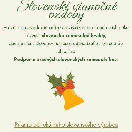
Slovenské vianočné
ozdoby
Prezrite si nasledovné odkazy a zistite viac o Lendu snahe ako
rozvíjať
slovenské remeselné kvality
,
aby slováci a slovenky nemuseli odchádzať za prácou do
zahraničia.
Podporte zručných slovenských remeselníkov.
Priamo od lokálneho slovenského výrobcu