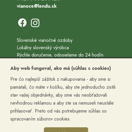
vianoce@lendu.sk
Slovenské vianočné ozdoby
Lokálny slovenský výrobca
Rýchle doručenie, odosielame do 24 hodín
Ručne fúkané a ručne maľované vianočné ozdoby
Aby web fungoval, ako má (súhlas s cookies)
Precízne vyrobené, zabalené, doručené
Pre čo najlepší zážitok z nakupovania - aby sme si
Kontakty
pamätali, čo máte v košíku, aby ste jednoducho zistili
Obchodné podmienky
stav vašej objednávky, aby sme vás neobťažovali
Termín doručenia a cena dopravy
nevhodnou reklamou a aby ste sa nemuseli neustále
Reklamácia a vrátenie tovaru
prihlasovať. Preto od vás potrebujeme súhlas so
Ochrana osobných údajov
spracovaním súborov cookies.
Cookies