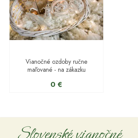
Vianočné ozdoby ručne
maľované - na zákazku
0 €
Slovenské vianočné