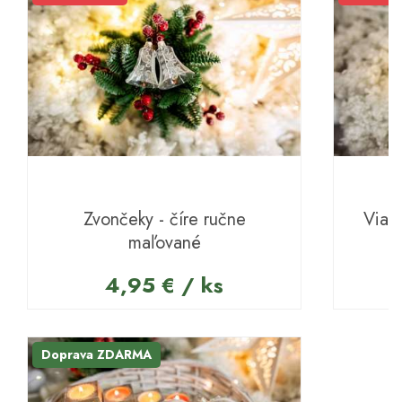
Zvončeky - číre ručne
Viano
maľované
4,95 € / ks
Doprava ZDARMA