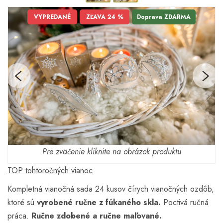
VYPREDANÉ
ZĽAVA 24 %
Doprava ZDARMA
Pre zväčenie kliknite na obrázok produktu
TOP tohtoročných vianoc
Kompletná vianočná sada 24 kusov čírych vianočných ozdôb,
ktoré sú
vyrobené ručne z fúkaného skla.
Poctivá ručná
práca.
Ručne zdobené a ručne maľované.