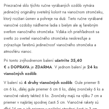
Priezračné sklo týchto ručne vyrábaných ozdôb vytvára
jedinečný originálny svetelný kolorit na vianočnom stromčeku,
ktorý rozžiari úsmev a pohreje na duši. Tieto ručne vyrábané
vianočné ozdoby nádherne ladia s bielym ale aj farebným
svetlom vianočného stromčeka. Vďaka ich priehľadnosti sa
svetlo zo svetiel vianočného stromčeka neskresľuje a
zvýrazňuje farebnú jedinečnosť vianočného stromčeka a
atmosféru vianoc.
Pri tomto zvýhodnenom balení
ušetríte
35,40
€
a
DOPRAVA
je
ZDARMA
. V jednom balení je
24 ks
vianočných ozdôb
.
V balení sú
4 druhy vianočných ozdôb
. Gule priemer 8
cm 6 ks, ďalej gule priemer 6 cm 6 ks, ďalej zvončeky 6 ks a
vianočné rakety taktiež 6 ks. Zvončeky majú na výšku 7 cm a
priemer v najširšej spodnej časti 5 cm. Vianočné rakety sú
dlhé 14 cm a ich priemer v najširšej strednej časti je 3 cm.