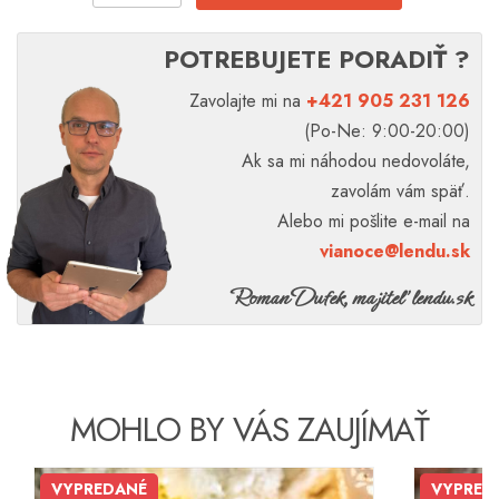
POTREBUJETE PORADIŤ ?
Zavolajte mi na
+421 905 231 126
(Po-Ne: 9:00-20:00)
Ak sa mi náhodou nedovoláte,
zavolám vám späť.
Alebo mi pošlite e-mail na
vianoce@lendu.sk
Roman Dufek, majiteľ lendu.sk
MOHLO BY VÁS ZAUJÍMAŤ
VYPREDANÉ
VYPRED