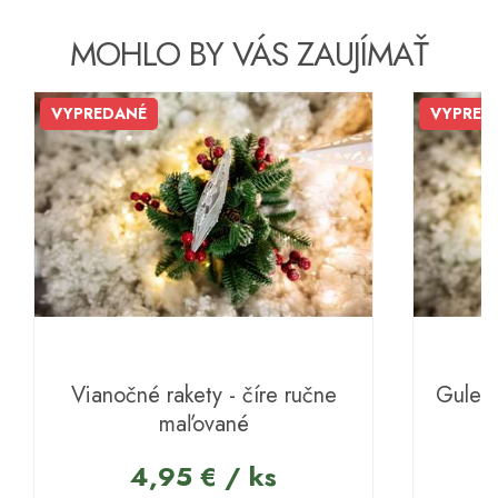
MOHLO BY VÁS ZAUJÍMAŤ
VYPREDANÉ
VYPRED
Vianočné rakety - číre ručne
Gule p
maľované
4,95 € / ks