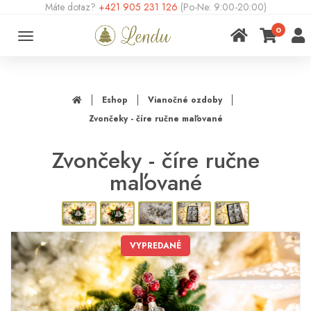
Máte dotaz?
+421 905 231 126
(Po-Ne: 9:00-20:00)
0
Toggle
navigation
Eshop
Vianočné ozdoby
Zvončeky - číre ručne maľované
Zvončeky - číre ručne
maľované
VYPREDANÉ