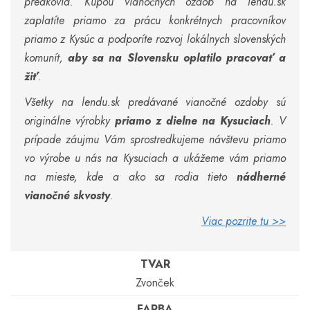
predkovia. Kúpou vianočných ozdôb na lendu.sk
zaplatíte priamo za prácu konkrétnych pracovníkov
priamo z Kysúc a podporíte rozvoj lokálnych slovenských
komunít,
aby sa na Slovensku oplatilo pracovať a
žiť
.
Všetky na lendu.sk predávané vianočné ozdoby sú
originálne výrobky
priamo z dielne na Kysuciach
. V
prípade záujmu Vám sprostredkujeme návštevu priamo
vo výrobe u nás na Kysuciach a ukážeme vám priamo
na mieste, kde a ako sa rodia tieto
nádherné
vianočné skvosty
.
Viac pozrite tu >>
TVAR
Zvonček
FARBA