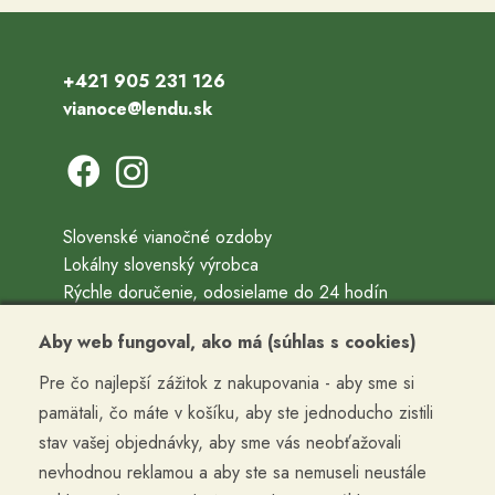
+421 905 231 126
vianoce@lendu.sk
Slovenské vianočné ozdoby
Lokálny slovenský výrobca
Rýchle doručenie, odosielame do 24 hodín
Ručne fúkané a ručne maľované vianočné ozdoby
Aby web fungoval, ako má (súhlas s cookies)
Precízne vyrobené, zabalené, doručené
Pre čo najlepší zážitok z nakupovania - aby sme si
Kontakty
pamätali, čo máte v košíku, aby ste jednoducho zistili
Obchodné podmienky
stav vašej objednávky, aby sme vás neobťažovali
Termín doručenia a cena dopravy
nevhodnou reklamou a aby ste sa nemuseli neustále
Reklamácia a vrátenie tovaru